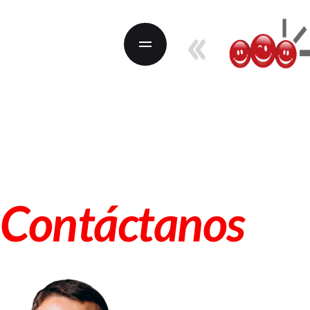
04
Convenios
05
Foncel
06
Póliza Exequial
Contáctanos
07
Contáctanos