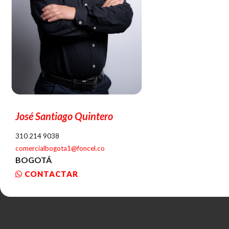
José Santiago Quintero
310 214 9038
comercialbogota1@foncel.co
BOGOTÁ
CONTACTAR