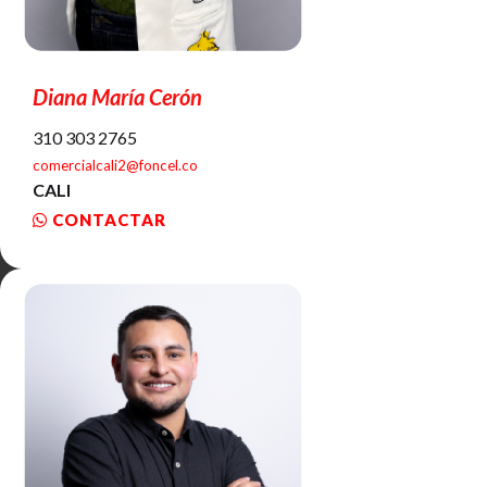
Diana María Cerón
310 303 2765
comercialcali2@foncel.co
CALI
CONTACTAR